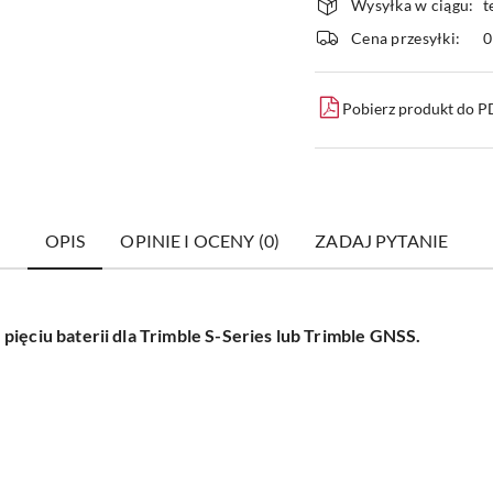
Wysyłka w ciągu:
t
i
Cena przesyłki:
dostawa
Pobierz produkt do 
OPIS
OPINIE I OCENY (0)
ZADAJ PYTANIE
pięciu baterii dla Trimble S-Series lub Trimble GNSS.