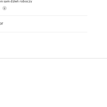
en sam dzień roboczy
0
PDF