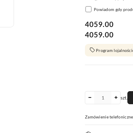
Powiadom gdy produ
cena:
4059.00
4059.00
Cena:
Program lojalności
Ilość
szt.
Zamówienie telefoniczn
Dostępność