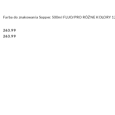
Farba do znakowania Soppec 500ml FLUO/PRO RÓŻNE KOLORY 12 
263.99
Cena:
Cena:
263.99