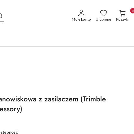
0
Moje konto
Ulubione
Koszyk
anowiskowa z zasilaczem (Trimble
essory)
ostępność