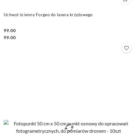
Uchwyt ścienny Forgeo do lasera krzyżowego
99.00
Cena:
Cena:
99.00