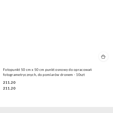
Fotopunkt 50 cm x 50 cm punkt osnowy do opracowań
fotogrametrycznych, do pomiarów dronem - 10szt
211.20
Cena:
Cena:
211.20