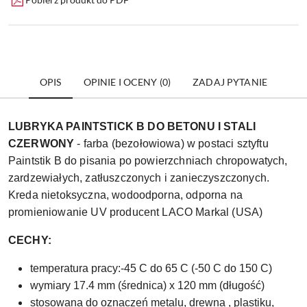
OPIS
OPINIE I OCENY (0)
ZADAJ PYTANIE
LUBRYKA PAINTSTICK B DO BETONU I STALI
CZERWONY
- farba (bezołowiowa) w postaci sztyftu
Paintstik B do pisania po powierzchniach chropowatych,
zardzewiałych, zatłuszczonych i zanieczyszczonych.
Kreda nietoksyczna, wodoodporna, odporna na
promieniowanie UV producent LACO Markal (USA)
CECHY:
temperatura pracy:-45 C do 65 C (-50 C do 150 C)
wymiary 17.4 mm (średnica) x 120 mm (długość)
stosowana do oznaczeń metalu, drewna , plastiku,