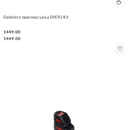
Dalmierz laserowy Leica DISTO X3
1449.00
Cena:
Cena:
1449.00