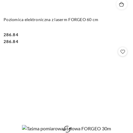
Poziomica elektroniczna z laserm FORGEO 60 cm
286.84
Cena:
Cena:
286.84