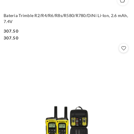
Bateria Trimble R2/R4/R6/R8s/R580/R780/DiNi Li-Ion, 2.6 mAh,
7.4V
307.50
Cena:
Cena:
307.50