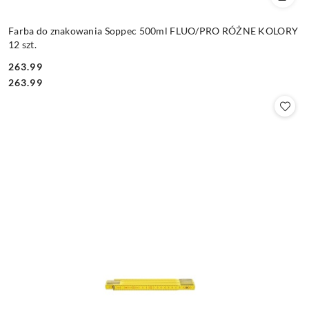
Farba do znakowania Soppec 500ml FLUO/PRO RÓŻNE KOLORY
12 szt.
263.99
Cena:
Cena:
263.99