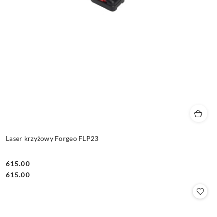
Laser krzyżowy Forgeo FLP23
615.00
Cena:
Cena:
615.00