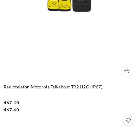
Radiotelefon Motorola Talkabout T92 H2O (IP67)
467.40
Cena:
Cena:
467.40