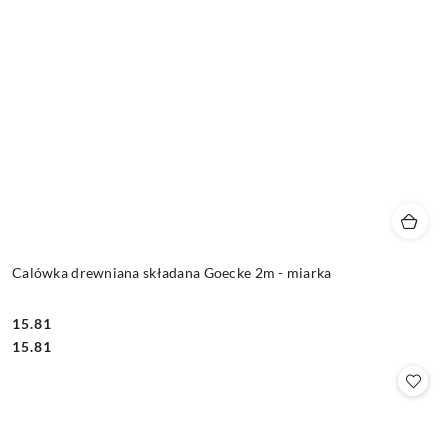
Calówka drewniana składana Goecke 2m - miarka
15.81
Cena:
Cena:
15.81