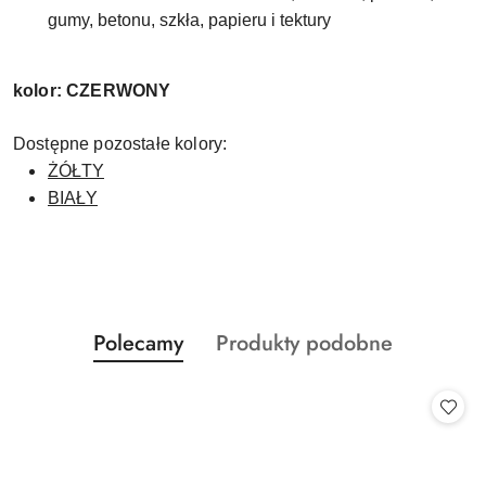
gumy, betonu, szkła, papieru i tektury
kolor: CZERWONY
Dostępne pozostałe kolory:
ŻÓŁTY
BIAŁY
Produkty
Produkty
Polecamy
Produkty podobne
Pomiń karuzelę produktów
o
o
statusie:
statusie: