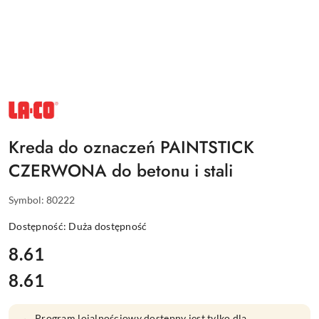
NAZWA
PRODUCENTA:
LACO
Kreda do oznaczeń PAINTSTICK
CZERWONA do betonu i stali
Symbol:
80222
Dostępność:
Duża dostępność
cena:
8.61
8.61
Cena:
Program lojalnościowy dostępny jest tylko dla