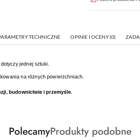
PARAMETRY TECHNICZNE
OPINIE I OCENY (0)
ZADA
dotyczy jednej sztuki.
kowania na różnych powierzchniach.
ji, budownictwie i przemyśle.
Produkty
Produkty
Polecamy
Produkty podobne