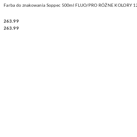
Farba do znakowania Soppec 500ml FLUO/PRO RÓŻNE KOLORY 12 
263.99
Cena:
Cena:
263.99