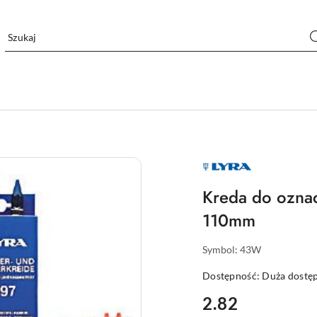
NAZWA
PRODUCENTA:
LYRA
Kreda do ozna
110mm
Symbol:
43W
Dostępność:
Duża dostę
cena:
2.82