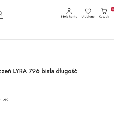
0
Moje konto
Ulubione
Koszyk
czeń LYRA 796 biała długość
pność