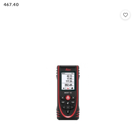
Cena:
Cena:
467.40