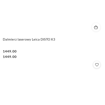
Dalmierz laserowy Leica DISTO X3
1449.00
Cena:
Cena:
1449.00