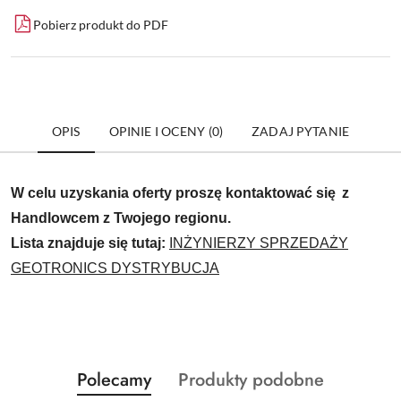
Pobierz produkt do PDF
OPIS
OPINIE I OCENY (0)
ZADAJ PYTANIE
W celu uzyskania oferty proszę kontaktować się
z
Handlowcem z Twojego regionu.
Lista znajduje się tutaj:
INŻYNIERZY SPRZEDAŻY
GEOTRONICS DYSTRYBUCJA
Produkty
Produkty
Polecamy
Produkty podobne
Pomiń karuzelę produktów