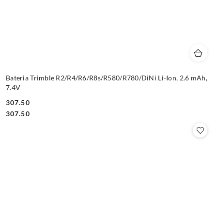
Bateria Trimble R2/R4/R6/R8s/R580/R780/DiNi Li-Ion, 2.6 mAh,
7.4V
307.50
Cena:
Cena:
307.50