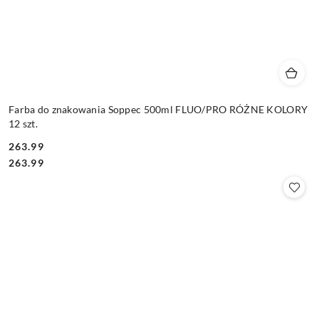
Farba do znakowania Soppec 500ml FLUO/PRO RÓŻNE KOLORY
12 szt.
263.99
Cena:
Cena:
263.99