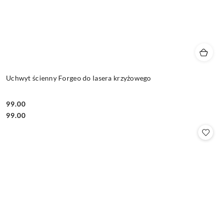
Uchwyt ścienny Forgeo do lasera krzyżowego
99.00
Cena:
Cena:
99.00