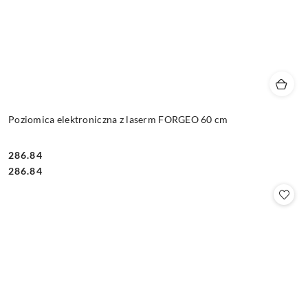
Poziomica elektroniczna z laserm FORGEO 60 cm
286.84
Cena:
Cena:
286.84