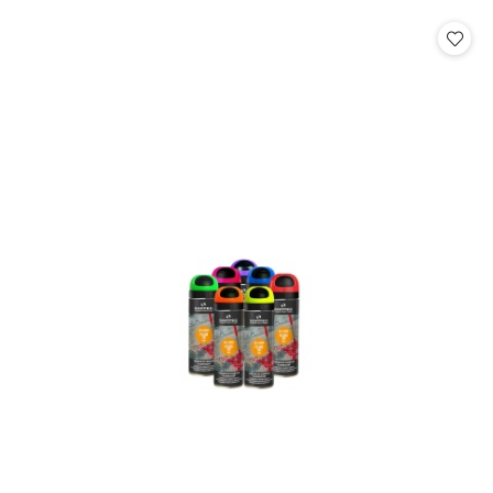
o
o
statusie:
statusie: