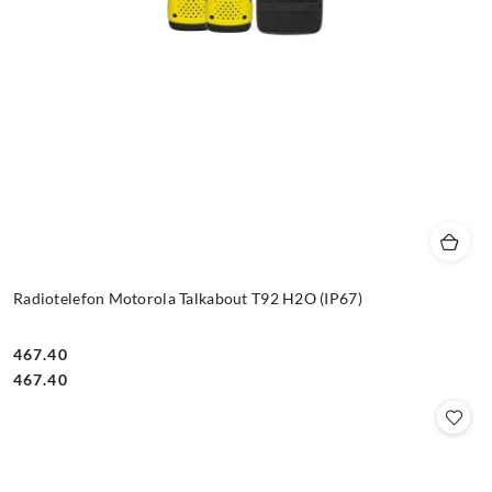
Radiotelefon Motorola Talkabout T92 H2O (IP67)
467.40
Cena:
Cena:
467.40