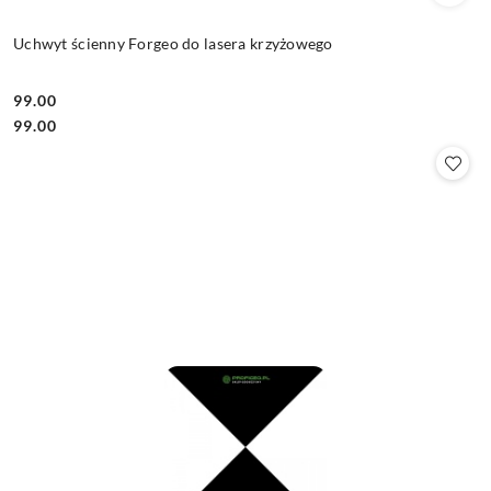
Uchwyt ścienny Forgeo do lasera krzyżowego
99.00
Cena:
Cena:
99.00