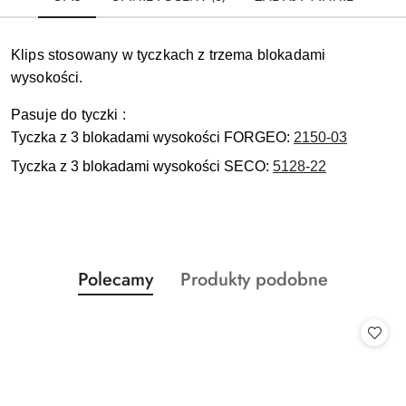
Klips stosowany w tyczkach z trzema blokadami
wysokości.
Pasuje do tyczki :
Tyczka z 3 blokadami wysokości FORGEO:
2150-03
Tyczka z 3 blokadami wysokości SECO:
5128-22
Produkty
Produkty
Polecamy
Produkty podobne
Pomiń karuzelę produktów
o
o
statusie:
statusie: