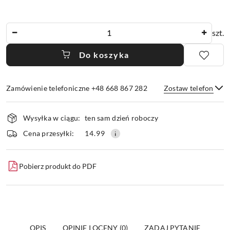
Ilość
szt.
Do koszyka
Zamówienie telefoniczne +48 668 867 282
Zostaw telefon
Dostępność
Wysyłka w ciągu:
ten sam dzień roboczy
i
dostawa
Wyślij
Cena przesyłki:
14.99
Pobierz produkt do PDF
OPIS
OPINIE I OCENY (0)
ZADAJ PYTANIE