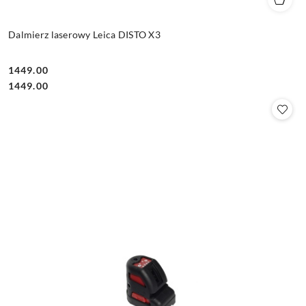
Dalmierz laserowy Leica DISTO X3
1449.00
Cena:
Cena:
1449.00