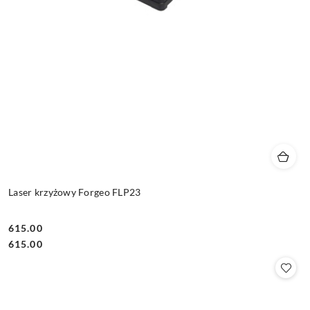
Laser krzyżowy Forgeo FLP23
615.00
Cena:
Cena:
615.00