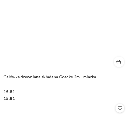
Calówka drewniana składana Goecke 2m - miarka
15.81
Cena:
Cena:
15.81