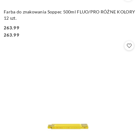
Farba do znakowania Soppec 500ml FLUO/PRO RÓŻNE KOLORY
12 szt.
263.99
Cena:
Cena:
263.99