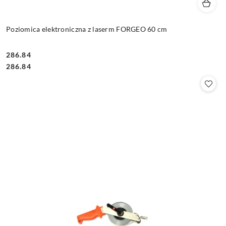
Poziomica elektroniczna z laserm FORGEO 60 cm
286.84
Cena:
Cena:
286.84