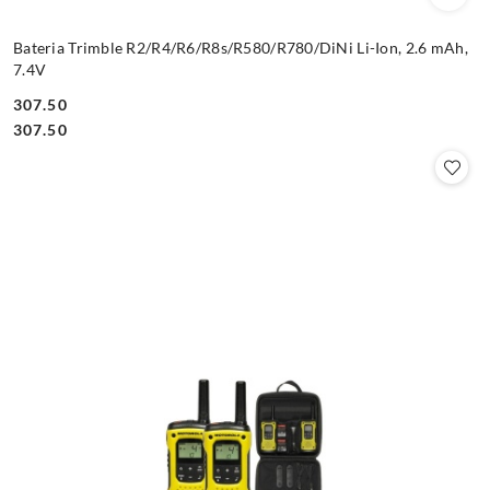
Bateria Trimble R2/R4/R6/R8s/R580/R780/DiNi Li-Ion, 2.6 mAh,
7.4V
307.50
Cena:
Cena:
307.50