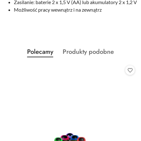
Zasilanie: baterie 2 x 1,5 V (AA) lub akumulatory 2 x 1,2 V
Możliwość pracy wewnątrz i na zewnątrz
Produkty
Produkty
Polecamy
Produkty podobne
Pomiń karuzelę produktów
o
o
statusie:
statusie: