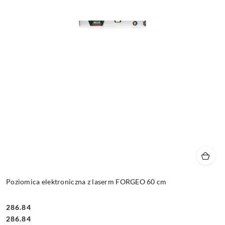
Poziomica elektroniczna z laserm FORGEO 60 cm
286.84
Cena:
Cena:
286.84