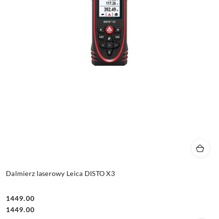
Dalmierz laserowy Leica DISTO X3
1449.00
Cena:
Cena:
1449.00