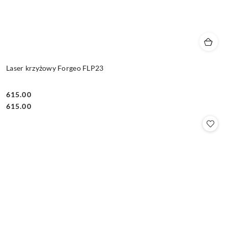
Laser krzyżowy Forgeo FLP23
615.00
Cena:
Cena:
615.00