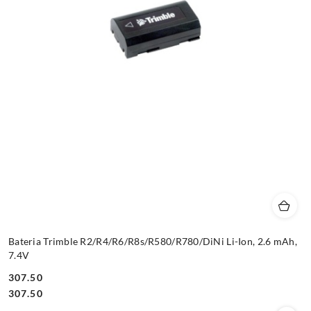
Bateria Trimble R2/R4/R6/R8s/R580/R780/DiNi Li-Ion, 2.6 mAh,
7.4V
307.50
Cena:
Cena:
307.50