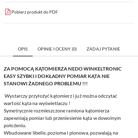
Pobierz produkt do PDF
OPIS
OPINIE I OCENY (0)
ZADAJ PYTANIE
ZA POMOCĄ KĄTOMIERZA NEDO WINKELTRONIC
EASY SZYBKI I DOKŁADNY POMIAR KĄTA NIE
STANOWI ŻADNEGO PROBLEMU !!!
Wystarczy przyłożyć kątomierz i już można odczytać
wartość kąta na wyświetlaczu !
Symetrycznie rozmieszczone ramiona kątomierza
zapewniają pomiar lub przeniesienie kąta w dowolnym
położeniu.
Wbudowane libelle, pozioma i pionowa, pozwalają na