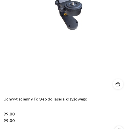
Uchwyt ścienny Forgeo do lasera krzyżowego
99.00
Cena:
Cena:
99.00