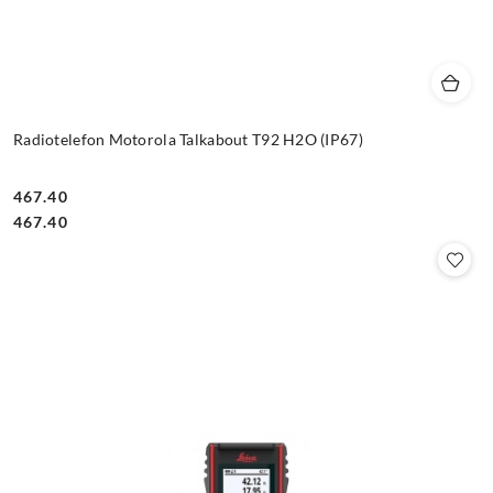
Radiotelefon Motorola Talkabout T92 H2O (IP67)
467.40
Cena:
Cena:
467.40