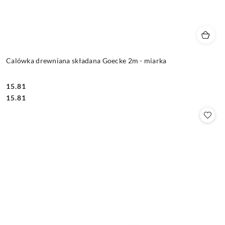
Calówka drewniana składana Goecke 2m - miarka
15.81
Cena:
Cena:
15.81