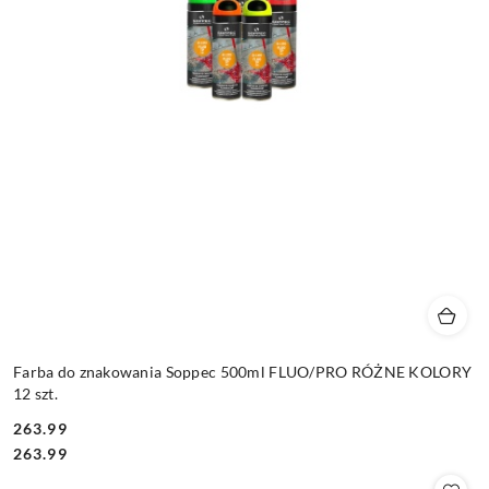
Farba do znakowania Soppec 500ml FLUO/PRO RÓŻNE KOLORY
12 szt.
263.99
Cena:
Cena:
263.99