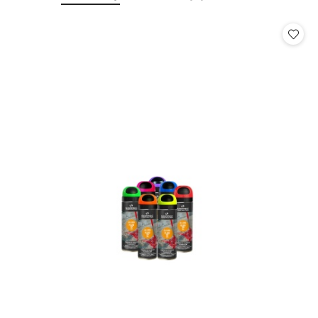
o
o
statusie:
statusie: