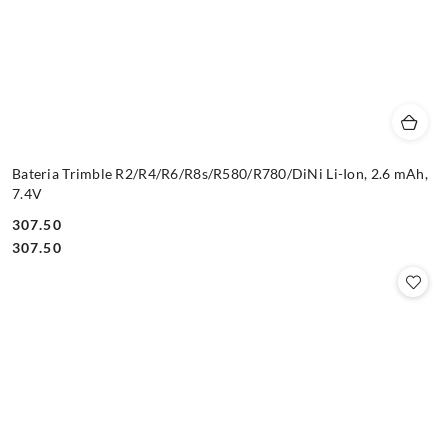
Bateria Trimble R2/R4/R6/R8s/R580/R780/DiNi Li-Ion, 2.6 mAh,
7.4V
307.50
Cena:
Cena:
307.50