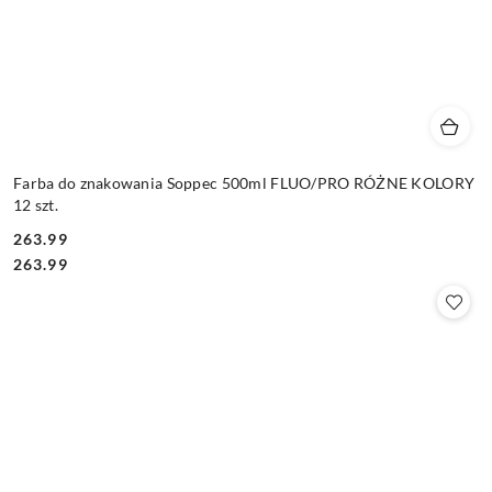
Farba do znakowania Soppec 500ml FLUO/PRO RÓŻNE KOLORY
12 szt.
263.99
Cena:
Cena:
263.99