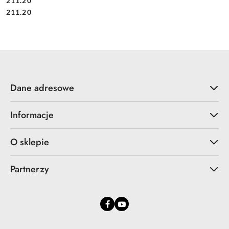
211.20
Cena:
Cena:
211.20
Dane adresowe
Informacje
O sklepie
Partnerzy