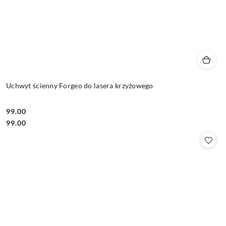
Uchwyt ścienny Forgeo do lasera krzyżowego
99.00
Cena:
Cena:
99.00