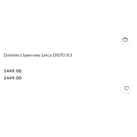
Dalmierz laserowy Leica DISTO X3
1449.00
Cena:
Cena:
1449.00