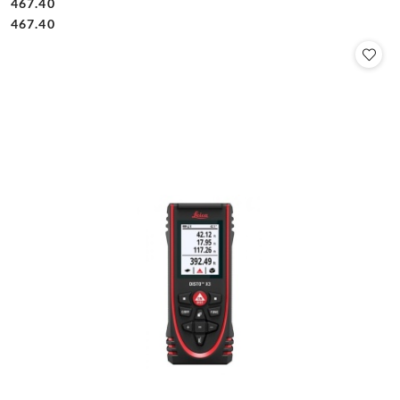
467.40
Cena:
Cena:
467.40