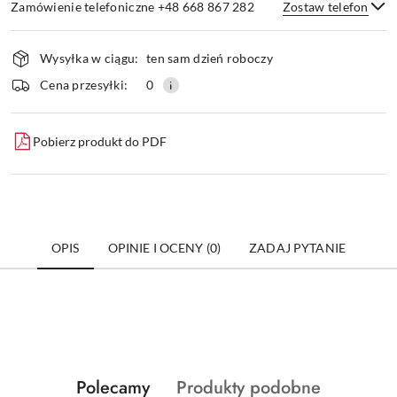
Zamówienie telefoniczne +48 668 867 282
Zostaw telefon
Dostępność
Wysyłka w ciągu:
ten sam dzień roboczy
i
dostawa
Wyślij
Cena przesyłki:
0
Pobierz produkt do PDF
OPIS
OPINIE I OCENY (0)
ZADAJ PYTANIE
Produkty
Produkty
Polecamy
Produkty podobne
Pomiń karuzelę produktów