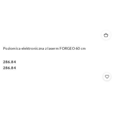
Poziomica elektroniczna z laserm FORGEO 60 cm
286.84
Cena:
Cena:
286.84