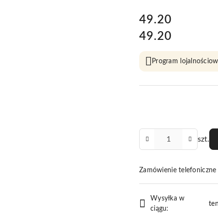
cena:
49.20
49.20
Cena:
Program lojalnościow
Ilość
szt.
Zamówienie telefoniczn
Dostępność
Wysyłka w
i
te
ciągu: