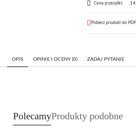
dostawa
Cena przesyłki:
14
Pobierz produkt do PD
OPIS
OPINIE I OCENY (0)
ZADAJ PYTANIE
Produkty
Produkty
Polecamy
Produkty podobne
o
o