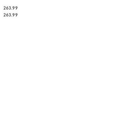
263.99
Cena:
Cena:
263.99