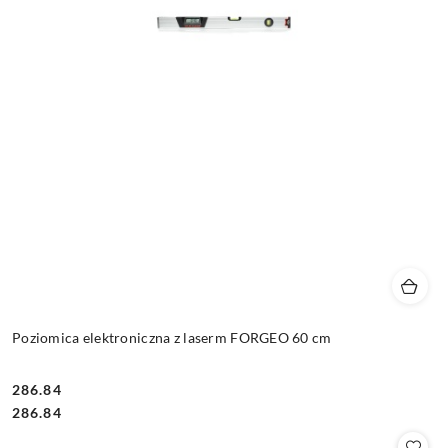
Poziomica elektroniczna z laserm FORGEO 60 cm
286.84
Cena:
Cena:
286.84