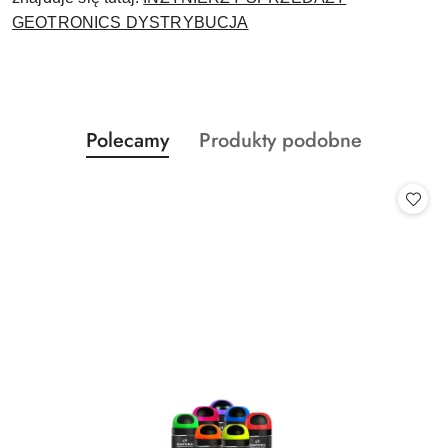
GEOTRONICS DYSTRYBUCJA
Produkty
Produkty
Polecamy
Produkty podobne
Pomiń karuzelę produktów
o
o
statusie:
statusie: