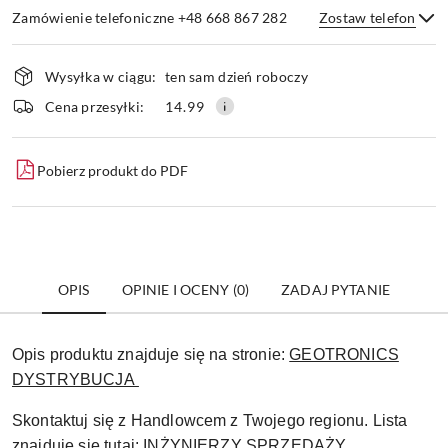
Zamówienie telefoniczne +48 668 867 282
Zostaw telefon
Dostępność
Wysyłka w ciągu:
ten sam dzień roboczy
i
dostawa
Wyślij
Cena przesyłki:
14.99
Pobierz produkt do PDF
OPIS
OPINIE I OCENY (0)
ZADAJ PYTANIE
Opis produktu znajduje się na stronie:
GEOTRONICS
DYSTRYBUCJA
Skontaktuj się z Handlowcem z Twojego regionu. Lista
znajduje się tutaj:
INŻYNIERZY SPRZEDAŻY