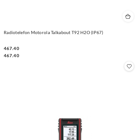
Radiotelefon Motorola Talkabout T92 H2O (IP67)
467.40
Cena:
Cena:
467.40