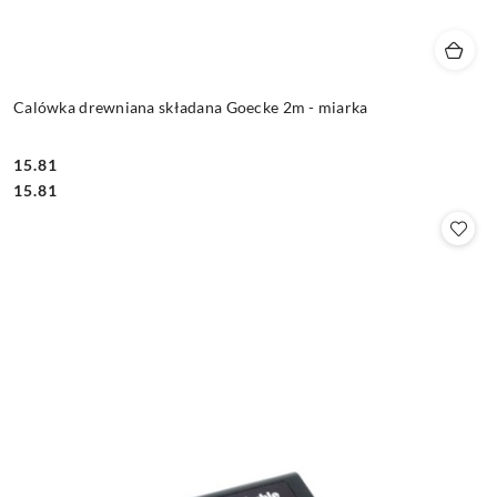
Calówka drewniana składana Goecke 2m - miarka
15.81
Cena:
Cena:
15.81