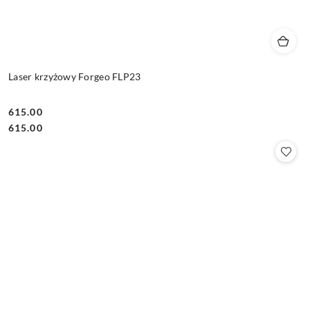
Laser krzyżowy Forgeo FLP23
615.00
Cena:
Cena:
615.00