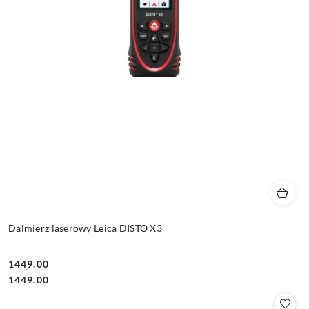
Dalmierz laserowy Leica DISTO X3
1449.00
Cena:
Cena:
1449.00