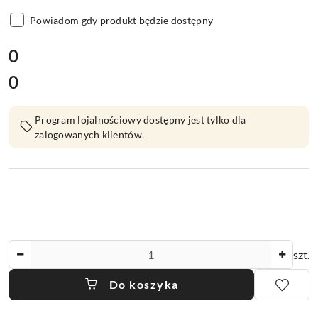
Powiadom gdy produkt będzie dostępny
cena:
0
0
Cena:
Program lojalnościowy dostępny jest tylko dla
zalogowanych klientów.
Ilość
szt.
Do koszyka