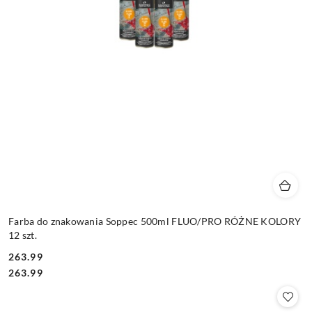
Farba do znakowania Soppec 500ml FLUO/PRO RÓŻNE KOLORY
12 szt.
263.99
Cena:
Cena:
263.99