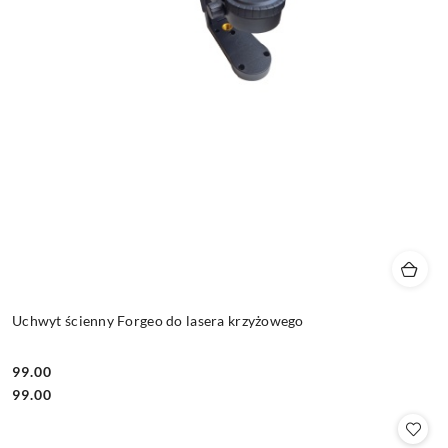
Uchwyt ścienny Forgeo do lasera krzyżowego
99.00
Cena:
Cena:
99.00