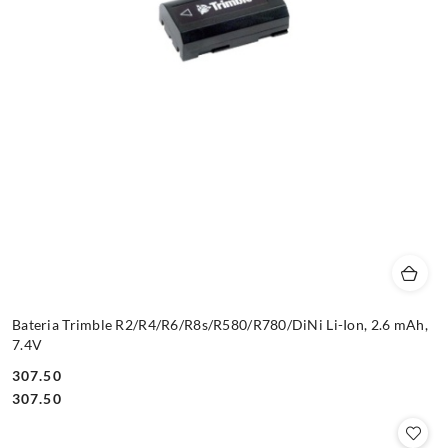
Bateria Trimble R2/R4/R6/R8s/R580/R780/DiNi Li-Ion, 2.6 mAh,
7.4V
307.50
Cena:
Cena:
307.50