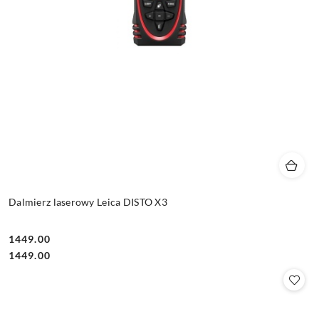
Dalmierz laserowy Leica DISTO X3
1449.00
Cena:
Cena:
1449.00