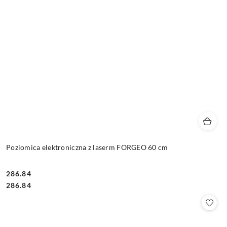
Poziomica elektroniczna z laserm FORGEO 60 cm
286.84
Cena:
Cena:
286.84