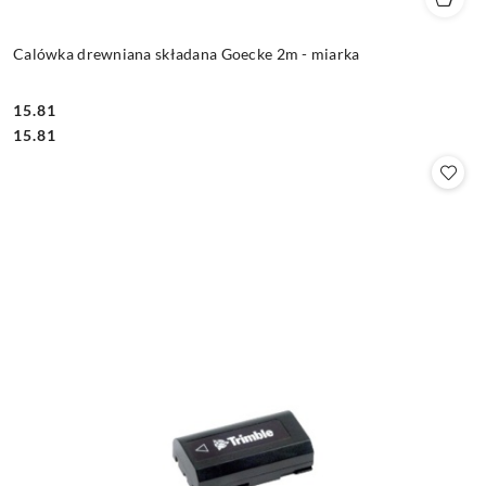
Calówka drewniana składana Goecke 2m - miarka
15.81
Cena:
Cena:
15.81