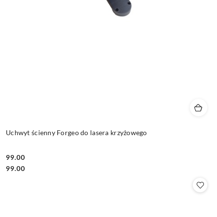
Uchwyt ścienny Forgeo do lasera krzyżowego
99.00
Cena:
Cena:
99.00