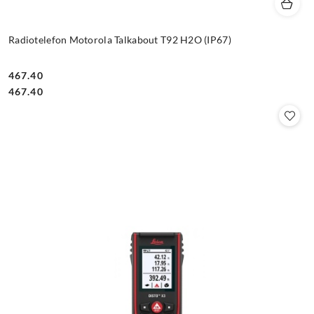
Radiotelefon Motorola Talkabout T92 H2O (IP67)
467.40
Cena:
Cena:
467.40