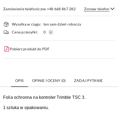
Zamówienie telefoniczne +48 668 867 282
Zostaw telefon
Dostępność
Wysyłka w ciągu:
ten sam dzień roboczy
i
dostawa
Wyślij
Cena przesyłki:
0
Pobierz produkt do PDF
OPIS
OPINIE I OCENY (0)
ZADAJ PYTANIE
Folia ochronna na kontroler Trimble TSC 3.
1 sztuka w opakowaniu.