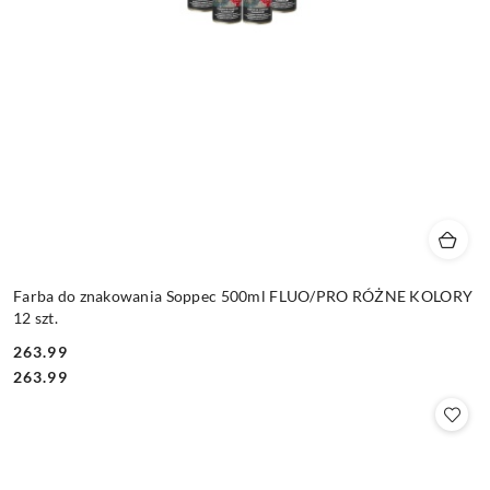
Farba do znakowania Soppec 500ml FLUO/PRO RÓŻNE KOLORY
12 szt.
263.99
Cena:
Cena:
263.99