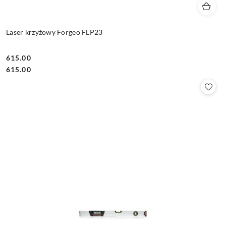
Laser krzyżowy Forgeo FLP23
615.00
Cena:
Cena:
615.00