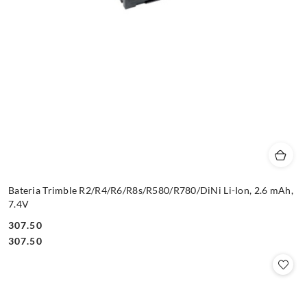
Bateria Trimble R2/R4/R6/R8s/R580/R780/DiNi Li-Ion, 2.6 mAh,
7.4V
307.50
Cena:
Cena:
307.50