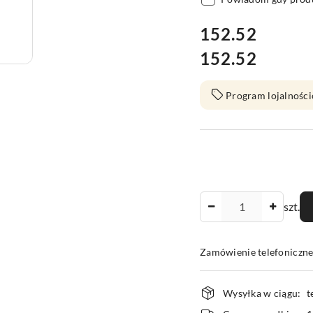
cena:
152.52
152.52
Cena:
Program lojalności
Ilość
szt.
Zamówienie telefoniczn
Dostępność
Wysyłka w ciągu:
t
i