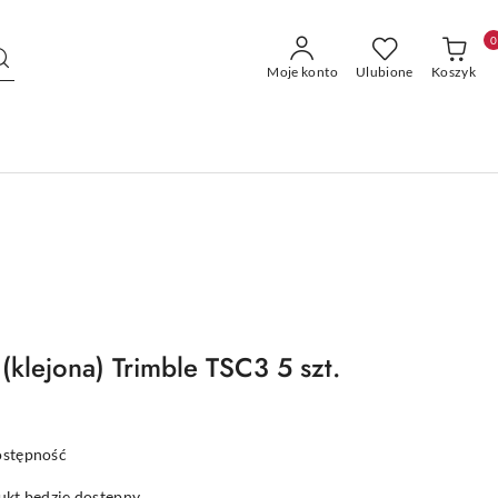
0
Moje konto
Ulubione
Koszyk
(klejona) Trimble TSC3 5 szt.
ostępność
kt będzie dostępny