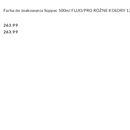
Farba do znakowania Soppec 500ml FLUO/PRO RÓŻNE KOLORY 12 
263.99
Cena:
Cena:
263.99