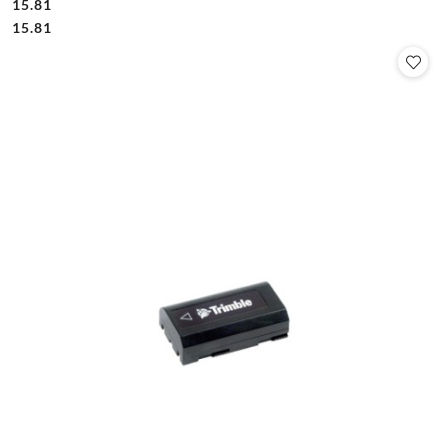
15.81
Cena:
Cena:
15.81