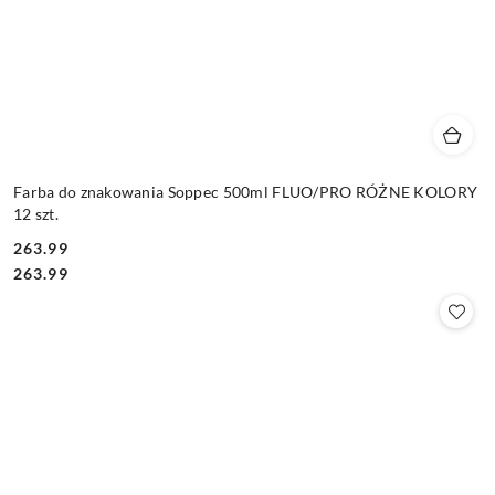
Farba do znakowania Soppec 500ml FLUO/PRO RÓŻNE KOLORY
12 szt.
263.99
Cena:
Cena:
263.99