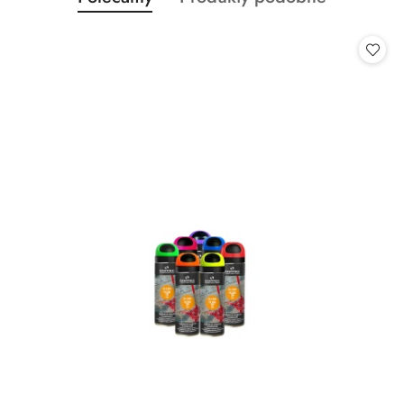
Pomiń karuzelę produktów
o
o
statusie:
statusie: