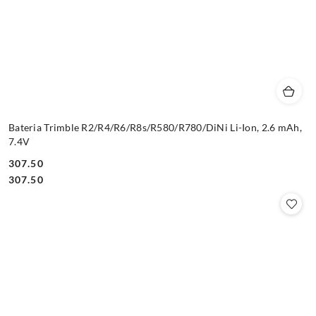
Bateria Trimble R2/R4/R6/R8s/R580/R780/DiNi Li-Ion, 2.6 mAh,
7.4V
307.50
Cena:
Cena:
307.50