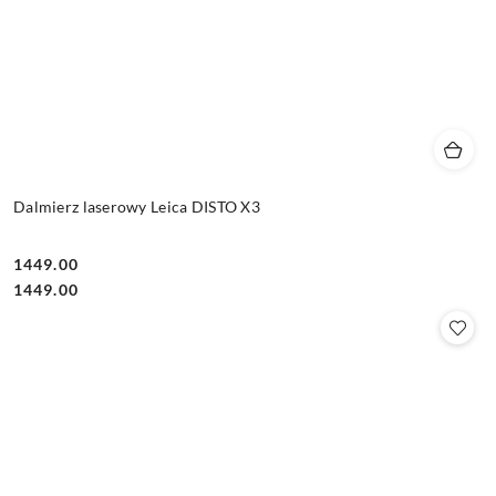
Dalmierz laserowy Leica DISTO X3
1449.00
Cena:
Cena:
1449.00