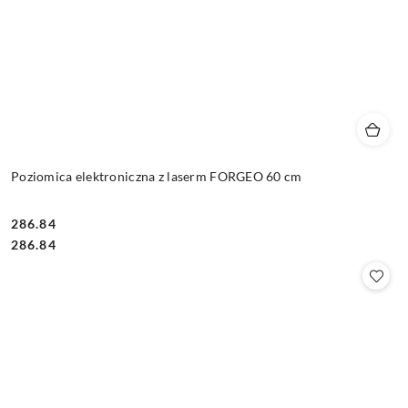
Poziomica elektroniczna z laserm FORGEO 60 cm
286.84
Cena:
Cena:
286.84