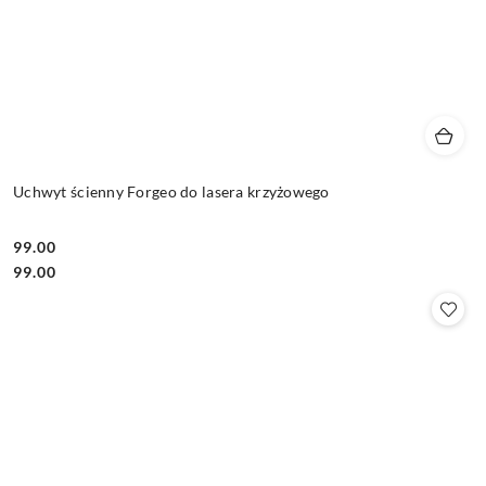
Uchwyt ścienny Forgeo do lasera krzyżowego
99.00
Cena:
Cena:
99.00