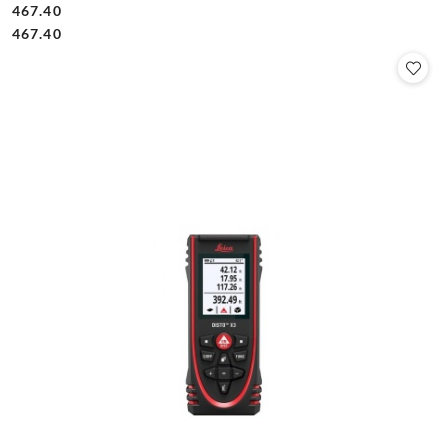
467.40
Cena:
Cena:
467.40