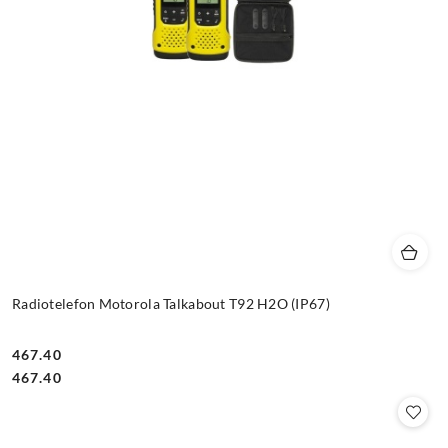
Radiotelefon Motorola Talkabout T92 H2O (IP67)
467.40
Cena:
Cena:
467.40