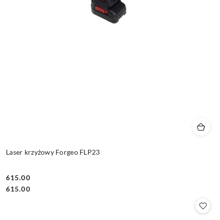
Laser krzyżowy Forgeo FLP23
615.00
Cena:
Cena:
615.00