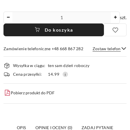
Ilość
szt.
Do koszyka
Zamówienie telefoniczne +48 668 867 282
Zostaw telefon
Dostępność
Wysyłka w ciągu:
ten sam dzień roboczy
i
dostawa
Wyślij
Cena przesyłki:
14.99
Pobierz produkt do PDF
OPIS
OPINIE I OCENY (0)
ZADAJ PYTANIE