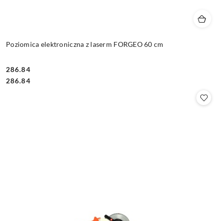
Poziomica elektroniczna z laserm FORGEO 60 cm
286.84
Cena:
Cena:
286.84