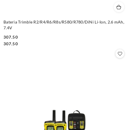
Bateria Trimble R2/R4/R6/R8s/R580/R780/DiNi Li-Ion, 2.6 mAh,
7.4V
307.50
Cena:
Cena:
307.50