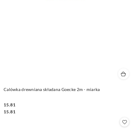
Calówka drewniana składana Goecke 2m - miarka
15.81
Cena:
Cena:
15.81