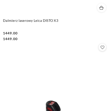
Dalmierz laserowy Leica DISTO X3
1449.00
Cena:
Cena:
1449.00