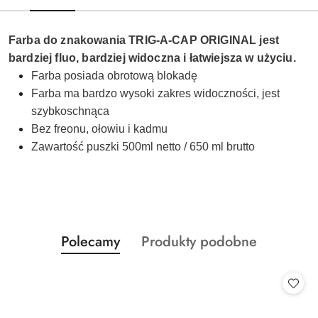
Farba do znakowania TRIG-A-CAP ORIGINAL jest
bardziej fluo, bardziej widoczna i łatwiejsza w użyciu.
Farba posiada obrotową blokadę
Farba ma bardzo wysoki zakres widoczności, jest
szybkoschnąca
Bez freonu, ołowiu i kadmu
Zawartość puszki 500ml netto / 650 ml brutto
Produkty
Produkty
Polecamy
Produkty podobne
Pomiń karuzelę produktów
o
o
statusie:
statusie: