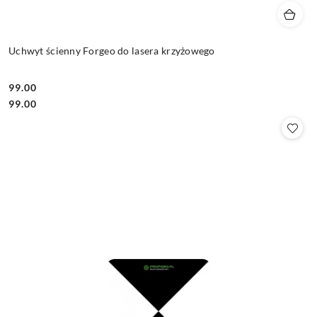
Uchwyt ścienny Forgeo do lasera krzyżowego
99.00
Cena:
Cena:
99.00