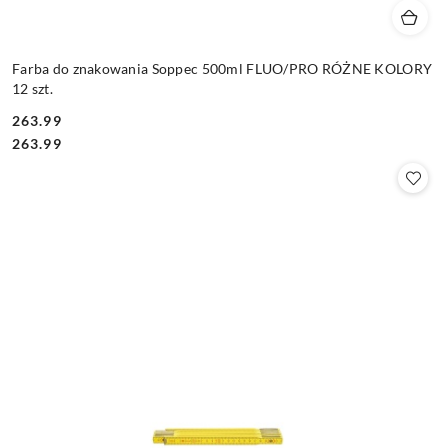
Farba do znakowania Soppec 500ml FLUO/PRO RÓŻNE KOLORY
12 szt.
263.99
Cena:
Cena:
263.99