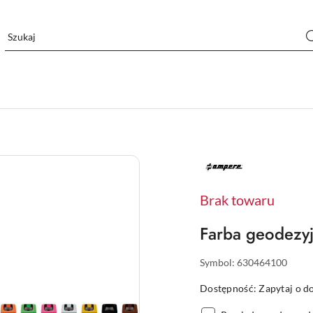
NAZWA
PRODUCENTA:
AMPERE
Brak towaru
Farba geodezy
Symbol:
630464100
Dostępność:
Zapytaj o d