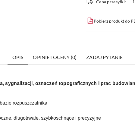
Cena przesyłki:
1
dostawa
Pobierz produkt do 
OPIS
OPINIE I OCENY (0)
ZADAJ PYTANIE
, sygnalizacji, oznaczeń topograficznych i prac budowla
bazie rozpuszczalnika
oczne, długotrwałe, szybkoschnące i precyzyjne