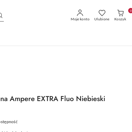
0
Moje konto
Ulubione
Koszyk
jna Ampere EXTRA Fluo Niebieski
ostępność