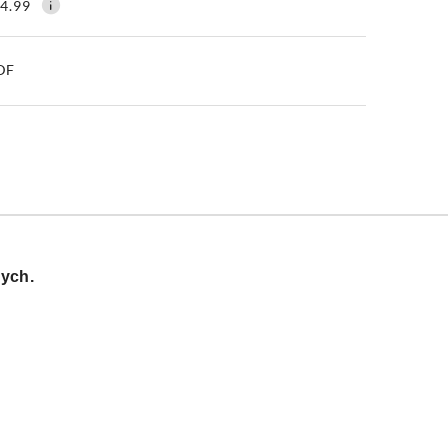
4.99
PDF
nych.