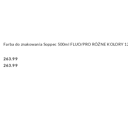
Farba do znakowania Soppec 500ml FLUO/PRO RÓŻNE KOLORY 12 
263.99
Cena:
Cena:
263.99