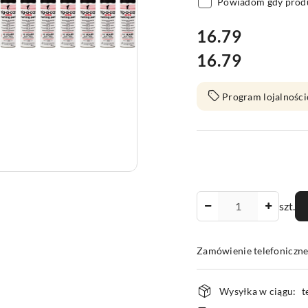
Powiadom gdy produ
cena:
16.79
16.79
Cena:
Program lojalności
Ilość
szt.
Zamówienie telefoniczn
Dostępność
Wysyłka w ciągu:
t
i