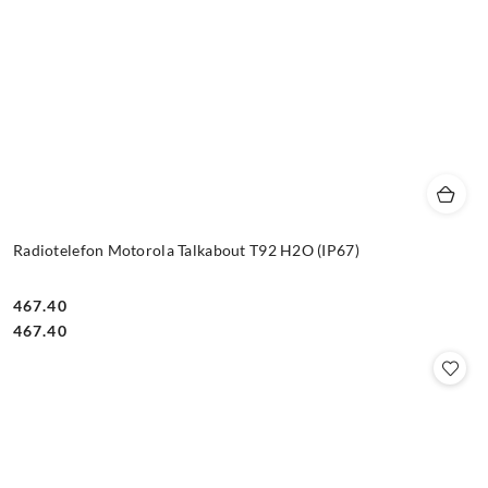
Radiotelefon Motorola Talkabout T92 H2O (IP67)
467.40
Cena:
Cena:
467.40