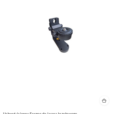
Uchwyt ścienny Forgeo do lasera krzyżowego