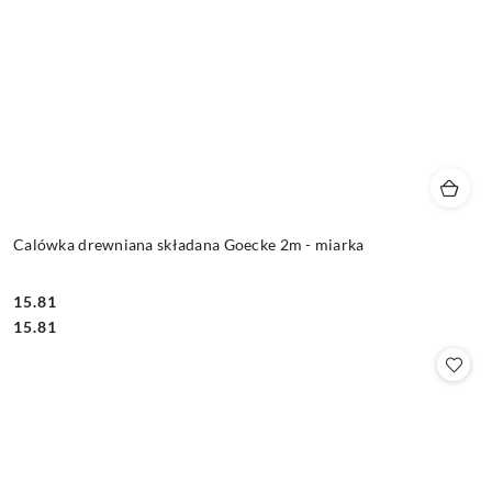
Calówka drewniana składana Goecke 2m - miarka
15.81
Cena:
Cena:
15.81