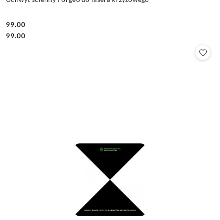
99.00
Cena:
Cena:
99.00