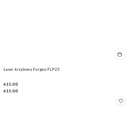
Laser krzyżowy Forgeo FLP23
615.00
Cena:
Cena:
615.00