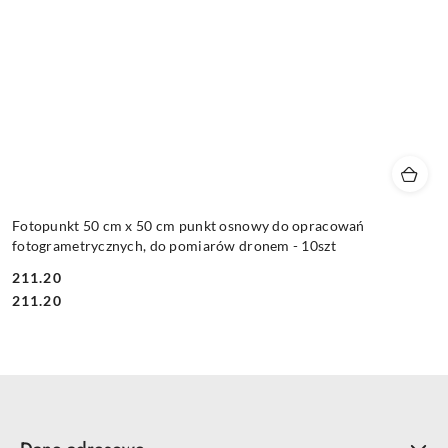
Fotopunkt 50 cm x 50 cm punkt osnowy do opracowań
fotogrametrycznych, do pomiarów dronem - 10szt
211.20
Cena:
Cena:
211.20