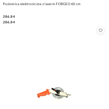
Poziomica elektroniczna z laserm FORGEO 60 cm
286.84
Cena:
Cena:
286.84