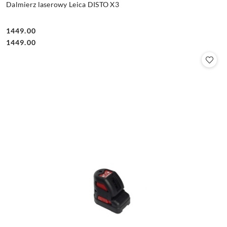
Dalmierz laserowy Leica DISTO X3
1449.00
Cena:
Cena:
1449.00