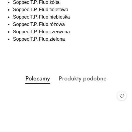
Soppec T.P. Fluo żółta
Soppec T.P. Fluo fioletowa
Soppec T.P. Fluo niebieska
Soppec T.P. Fluo różowa
Soppec T.P. Fluo czerwona
Soppec T.P. Fluo zielona
Produkty
Produkty
Polecamy
Produkty podobne
Pomiń karuzelę produktów
o
o
statusie:
statusie: