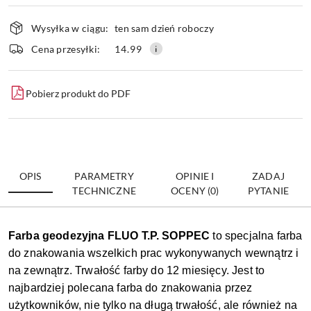
Dostępność
Wysyłka w ciągu:
ten sam dzień roboczy
i
dostawa
Wyślij
Cena przesyłki:
14.99
Pobierz produkt do PDF
OPIS
PARAMETRY
OPINIE I
ZADAJ
TECHNICZNE
OCENY (0)
PYTANIE
Farba geodezyjna FLUO T.P. SOPPEC
to specjalna farba
do znakowania wszelkich prac wykonywanych wewnątrz i
na zewnątrz. Trwałość farby do 12 miesięcy. Jest to
najbardziej polecana farba do znakowania przez
użytkowników, nie tylko na długą trwałość, ale również na