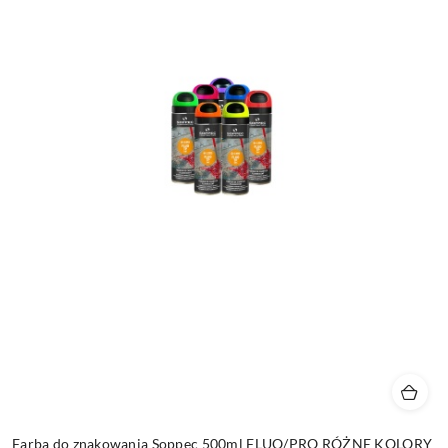
Farba do znakowania Soppec 500ml FLUO/PRO RÓŻNE KOLORY