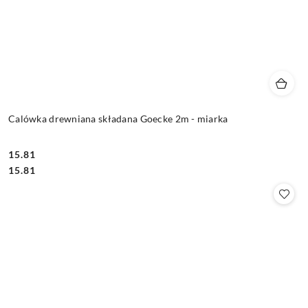
Calówka drewniana składana Goecke 2m - miarka
15.81
Cena:
Cena:
15.81