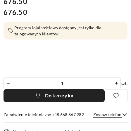
cena:
676.50
676.50
Cena:
Program lojalnościowy dostępny jest tylko dla
zalogowanych klientów.
Ilość
szt.
Do koszyka
Zamówienie telefoniczne +48 668 867 282
Zostaw telefon
Dostępność