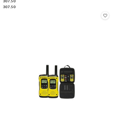
307.50
Cena:
Cena:
307.50