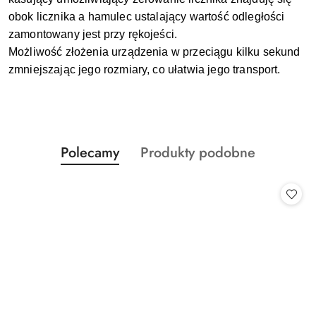
obok licznika a hamulec ustalający wartość odległości
zamontowany jest przy rękojeści.
Możliwość złożenia urządzenia w przeciągu kilku sekund
zmniejszając jego rozmiary, co ułatwia jego transport.
Produkty
Produkty
Polecamy
Produkty podobne
Pomiń karuzelę produktów
o
o
statusie:
statusie: