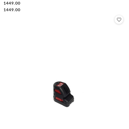
1449.00
Cena:
Cena:
1449.00