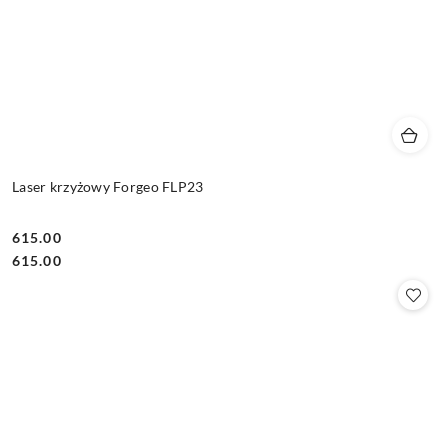
Laser krzyżowy Forgeo FLP23
615.00
Cena:
Cena:
615.00