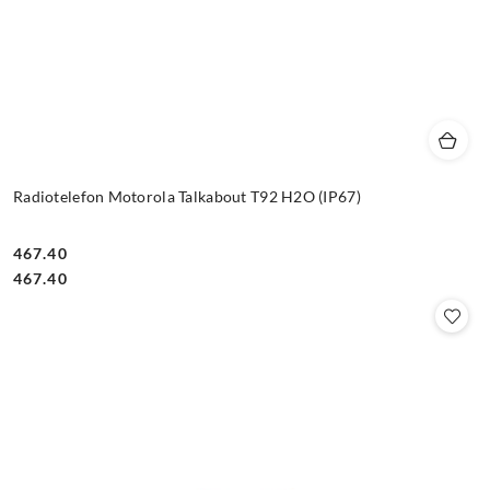
Radiotelefon Motorola Talkabout T92 H2O (IP67)
467.40
Cena:
Cena:
467.40