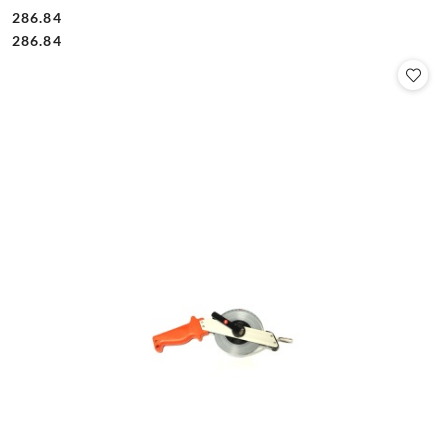
286.84
Cena:
Cena:
286.84