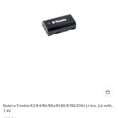
Bateria Trimble R2/R4/R6/R8s/R580/R780/DiNi Li-Ion, 2.6 mAh,
7.4V