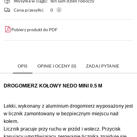
Wysyłka w ciągu:
ten sam dzień roboczy
i
dostawa
Wyślij
Cena przesyłki:
0
Pobierz produkt do PDF
OPIS
OPINIE I OCENY (0)
ZADAJ PYTANIE
DROGOMIERZ KOŁOWY NEDO MINI 0.5 M
Lekki, wykonany z aluminium drogomierz wyposażony jest
w licznik zamontowany w bezpiecznym miejscu nad
kołem.
Licznik pracuje przy ruchu w przód i wstecz. Przycisk
kasujący umożliwiający zerowanie licznika znajduję się