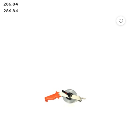
286.84
Cena:
Cena:
286.84