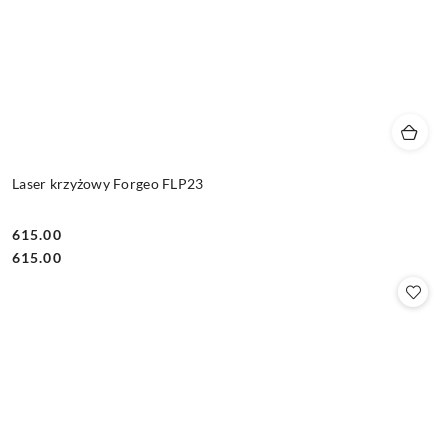
Laser krzyżowy Forgeo FLP23
615.00
Cena:
Cena:
615.00