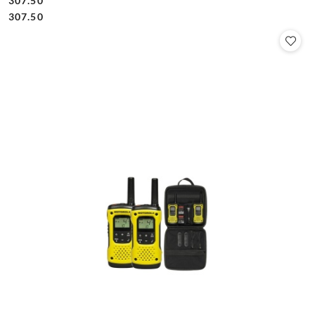
307.50
Cena:
Cena:
307.50