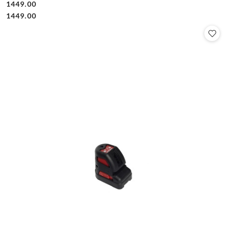
1449.00
Cena:
Cena:
1449.00