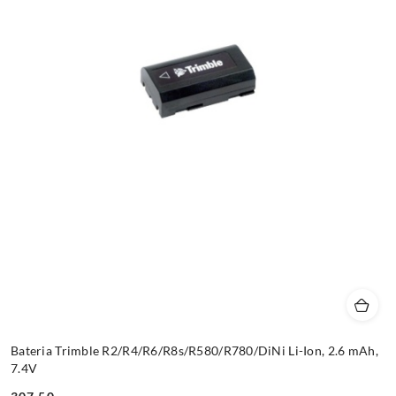
Bateria Trimble R2/R4/R6/R8s/R580/R780/DiNi Li-Ion, 2.6 mAh,
7.4V