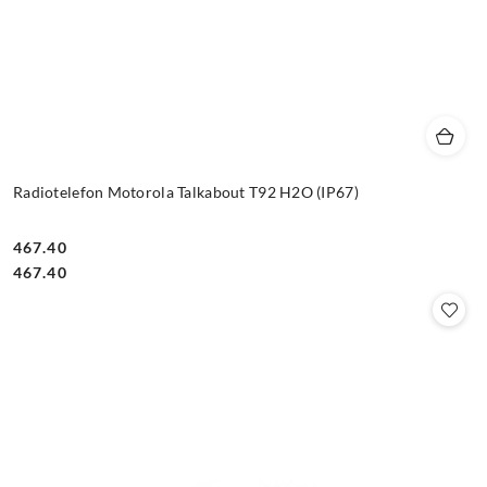
Radiotelefon Motorola Talkabout T92 H2O (IP67)
467.40
Cena:
Cena:
467.40