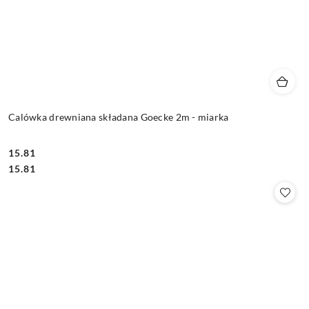
Calówka drewniana składana Goecke 2m - miarka
15.81
Cena:
Cena:
15.81