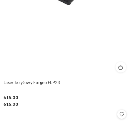
Laser krzyżowy Forgeo FLP23
615.00
Cena:
Cena:
615.00