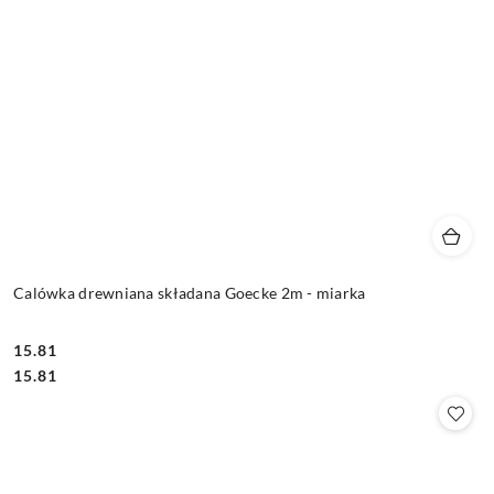
Calówka drewniana składana Goecke 2m - miarka
15.81
Cena:
Cena:
15.81