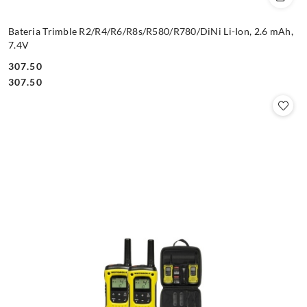
Bateria Trimble R2/R4/R6/R8s/R580/R780/DiNi Li-Ion, 2.6 mAh,
7.4V
307.50
Cena:
Cena:
307.50