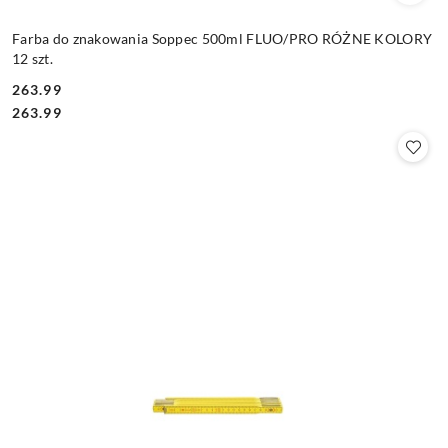
Farba do znakowania Soppec 500ml FLUO/PRO RÓŻNE KOLORY
12 szt.
263.99
Cena:
Cena:
263.99