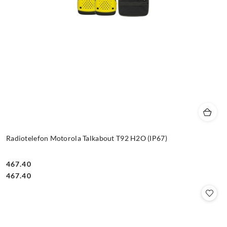
Radiotelefon Motorola Talkabout T92 H2O (IP67)
467.40
Cena:
Cena:
467.40