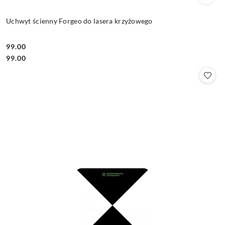
Uchwyt ścienny Forgeo do lasera krzyżowego
99.00
Cena:
Cena:
99.00