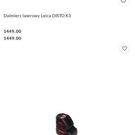
Dalmierz laserowy Leica DISTO X3
1449.00
Cena:
Cena:
1449.00