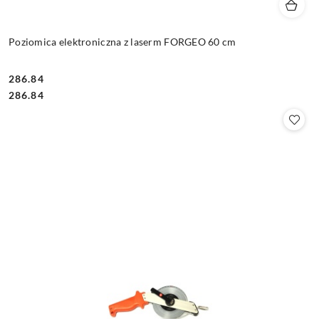
Poziomica elektroniczna z laserm FORGEO 60 cm
286.84
Cena:
Cena:
286.84