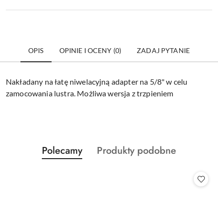
OPIS
OPINIE I OCENY (0)
ZADAJ PYTANIE
Nakładany na łatę niwelacyjną adapter na 5/8" w celu
zamocowania lustra. Możliwa wersja z trzpieniem
Produkty
Produkty
Polecamy
Produkty podobne
Pomiń karuzelę produktów
o
o
statusie:
statusie: