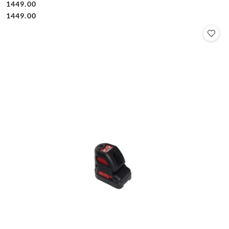
1449.00
Cena:
Cena:
1449.00