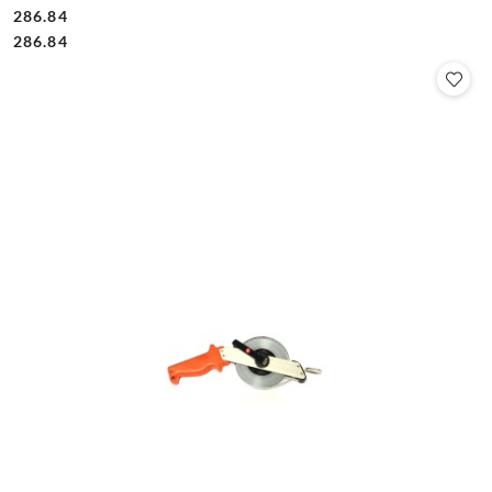
286.84
Cena:
Cena:
286.84