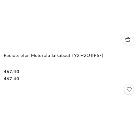
Radiotelefon Motorola Talkabout T92 H2O (IP67)
467.40
Cena:
Cena:
467.40