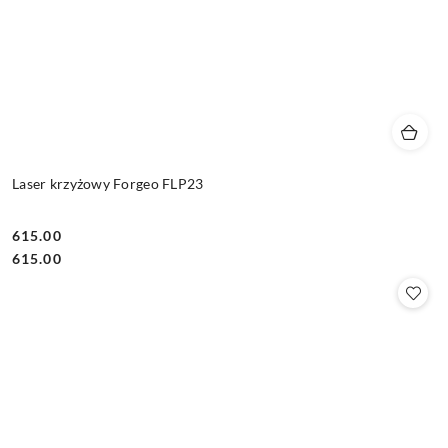
Laser krzyżowy Forgeo FLP23
615.00
Cena:
Cena:
615.00