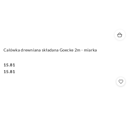
Calówka drewniana składana Goecke 2m - miarka
15.81
Cena:
Cena:
15.81