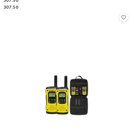
307.50
Cena:
Cena:
307.50