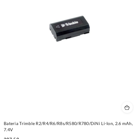
Bateria Trimble R2/R4/R6/R8s/R580/R780/DiNi Li-Ion, 2.6 mAh,
7.4V