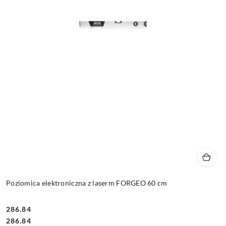
Poziomica elektroniczna z laserm FORGEO 60 cm
286.84
Cena:
Cena:
286.84