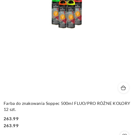
Farba do znakowania Soppec 500ml FLUO/PRO RÓŻNE KOLORY
12 szt.
263.99
Cena:
Cena:
263.99