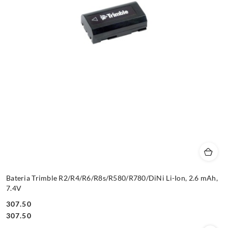
Bateria Trimble R2/R4/R6/R8s/R580/R780/DiNi Li-Ion, 2.6 mAh,
7.4V
307.50
Cena:
Cena:
307.50