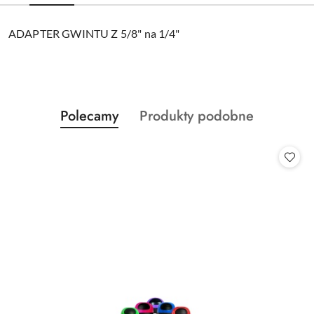
ADAPTER GWINTU Z 5/8" na 1/4"
Produkty
Produkty
Polecamy
Produkty podobne
Pomiń karuzelę produktów
o
o
statusie:
statusie: