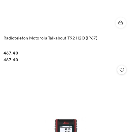
Radiotelefon Motorola Talkabout T92 H2O (IP67)
467.40
Cena:
Cena:
467.40