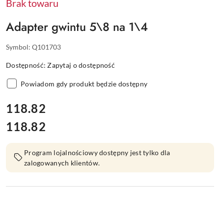
Brak towaru
Adapter gwintu 5\8 na 1\4
Symbol:
Q101703
Dostępność:
Zapytaj o dostępność
Powiadom gdy produkt będzie dostępny
cena:
118.82
118.82
Cena:
Program lojalnościowy dostępny jest tylko dla
zalogowanych klientów.