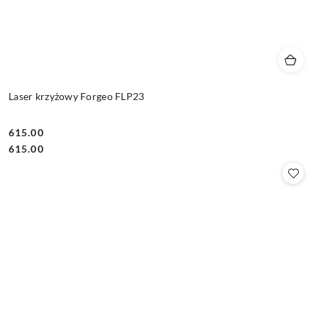
Laser krzyżowy Forgeo FLP23
615.00
Cena:
Cena:
615.00