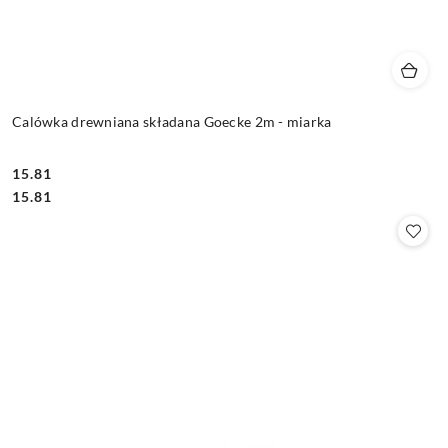
Calówka drewniana składana Goecke 2m - miarka
15.81
Cena:
Cena:
15.81