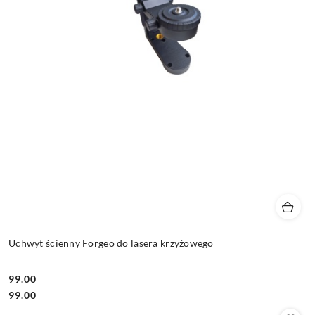
Uchwyt ścienny Forgeo do lasera krzyżowego
99.00
Cena:
Cena:
99.00