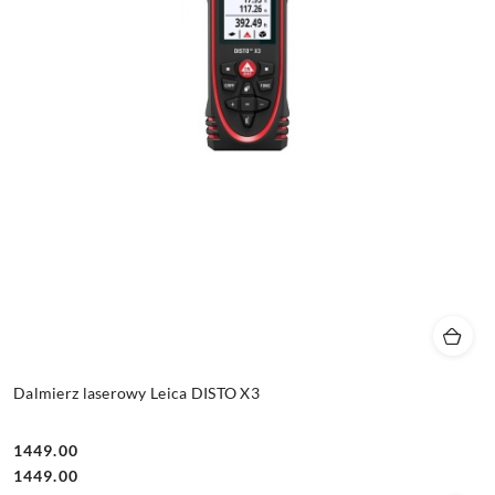
Dalmierz laserowy Leica DISTO X3
1449.00
Cena:
Cena:
1449.00