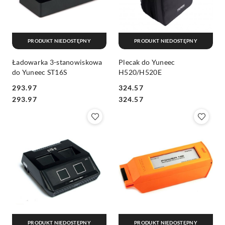
PRODUKT NIEDOSTĘPNY
PRODUKT NIEDOSTĘPNY
Ładowarka 3-stanowiskowa
Plecak do Yuneec
do Yuneec ST16S
H520/H520E
293.97
324.57
Cena:
Cena:
Cena:
Cena:
293.97
324.57
PRODUKT NIEDOSTĘPNY
PRODUKT NIEDOSTĘPNY