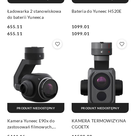
Ładowarka 2 stanowiskowa
Bateria do Yuneec H520E
do baterii Yuneeca
655.11
1099.01
Cena:
Cena:
Cena:
Cena:
655.11
1099.01
PRODUKT NIEDOSTĘPNY
PRODUKT NIEDOSTĘPNY
Kamera Yuneec E90x do
KAMERA TERMOWIZYJNA
zastosowań filmowych,
CGOETX
mapowania i modelowania