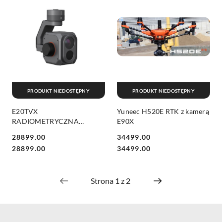
PRODUKT NIEDOSTĘPNY
PRODUKT NIEDOSTĘPNY
E20TVX
Yuneec H520E RTK z kamerą
RADIOMETRYCZNA
E90X
KAMERA TERMOWIZYJNA
28899.00
34499.00
Cena:
Cena:
Cena:
Cena:
28899.00
34499.00