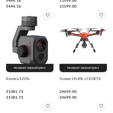
5444.16
11599.00
3D oraz poszukiwań i
Cena:
Cena:
Cena:
Cena:
5444.16
11599.00
ratownictwa.
PRODUKT NIEDOSTĘPNY
PRODUKT NIEDOSTĘPNY
Kamera E20Tx
Yuneec H520E z CEOETX
21381.73
24699.00
Cena:
Cena:
Cena:
Cena:
21381.73
24699.00