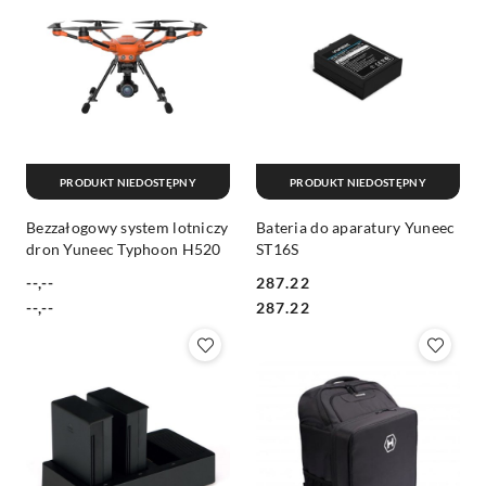
PRODUKT NIEDOSTĘPNY
PRODUKT NIEDOSTĘPNY
Bezzałogowy system lotniczy
Bateria do aparatury Yuneec
dron Yuneec Typhoon H520
ST16S
--,--
287.22
Cena:
Cena:
Cena:
Cena:
--,--
287.22