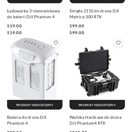
Ładowarka 3-stanowiskowa
Śmigła 2110 do drona DJI
do baterii DJI Phantom 4
Matrice 300 RTK
519.00
599.00
Cena:
Cena:
Cena:
Cena:
519.00
599.00
PRODUKT NIEDOSTĘPNY
PRODUKT NIEDOSTĘPNY
Bateria do drona DJI
Walizka Hardcase do drona
Phantom 4
DJI Phantom4 RTK