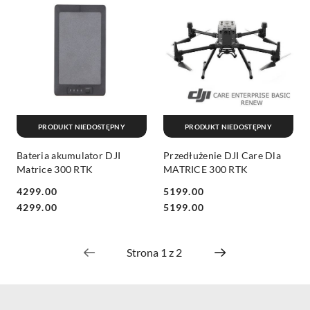
PRODUKT NIEDOSTĘPNY
PRODUKT NIEDOSTĘPNY
Bateria akumulator DJI
Przedłużenie DJI Care Dla
Matrice 300 RTK
MATRICE 300 RTK
4299.00
5199.00
Cena:
Cena:
Cena:
Cena:
4299.00
5199.00