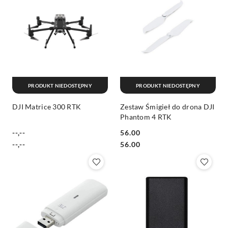
PRODUKT NIEDOSTĘPNY
PRODUKT NIEDOSTĘPNY
DJI Matrice 300 RTK
Zestaw Śmigieł do drona DJI
Phantom 4 RTK
--,--
56.00
Cena:
Cena:
Cena:
Cena:
--,--
56.00