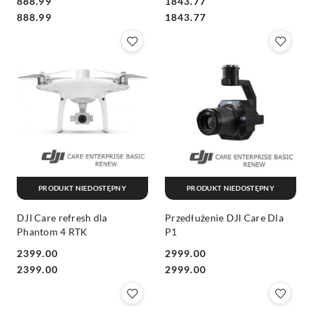
888.99
1843.77
Cena:
Cena:
Cena:
Cena:
888.99
1843.77
PRODUKT NIEDOSTĘPNY
PRODUKT NIEDOSTĘPNY
DJI Care refresh dla
Przedłużenie DJI Care Dla
Phantom 4 RTK
P1
2399.00
2999.00
Cena:
Cena:
Cena:
Cena:
2399.00
2999.00