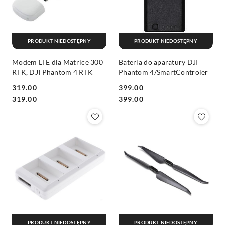
PRODUKT NIEDOSTĘPNY
PRODUKT NIEDOSTĘPNY
Modem LTE dla Matrice 300
Bateria do aparatury DJI
RTK, DJI Phantom 4 RTK
Phantom 4/SmartControler
319.00
399.00
Cena:
Cena:
Cena:
Cena:
319.00
399.00
PRODUKT NIEDOSTĘPNY
PRODUKT NIEDOSTĘPNY